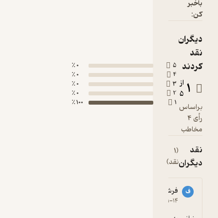
باخبر
کن:
دیگران
نقد
کردند
0 ٪
5
0 ٪
4
از
1
0 ٪
3
0 ٪
2
5
100 ٪
1
براساس
رأی 4
مخاطب
نقد
(1
دیگران
نقد)
فرشاد فرض االهی
ف
1
۱۳۹۶-۰۱-۱۴