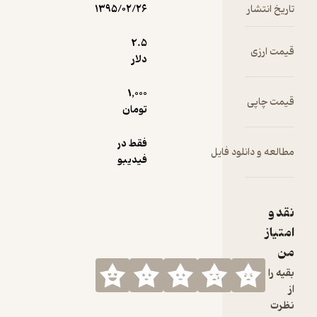
در جانم می
تاریخ انتشار
۱۳۹۵/۰۲/۲۶
صدای
2.۵
قیمت ارزی
لالایی...
دلار
1,000
قیمت چاپی
تومان
فقط در
مطالعه و دانلود فایل
فیدیبو
نقد و
امتیاز
من
بقیه را
از
نظرت