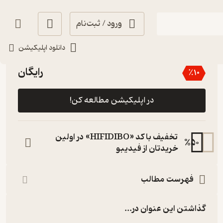
ورود / ثبت‌نام
دانلود اپلیکیشن
3
(2)
رایگان
٪
10
در اپلیکیشن مطالعه کن!
تخفیف با کد «HIFIDIBO» در اولین
%
50
خریدتان از فیدیبو
فهرست مطالب
گذاشتن این عنوان در...