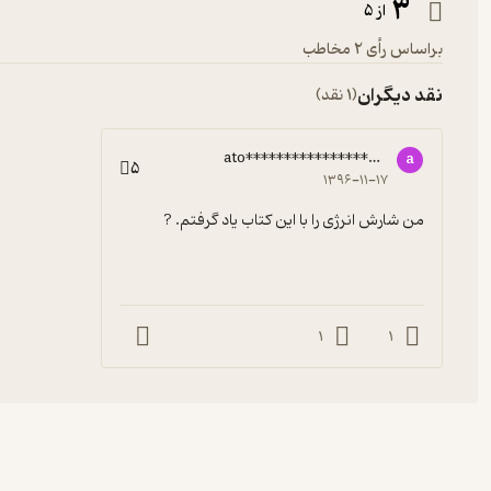
3
از 5
براساس رأی 2 مخاطب
نقد دیگران
(1 نقد)
ato****************@gmail.com
a
5
۱۳۹۶-۱۱-۱۷
من شارش انرژی را با این کتاب یاد گرفتم. ?
1
1