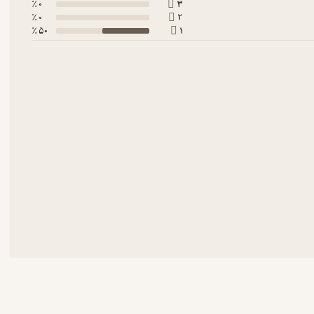
0 ٪
3
0 ٪
2
50 ٪
1