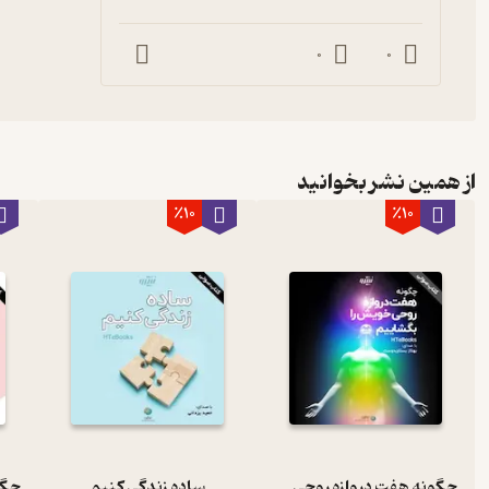
0
0
از همین نشر بخوانید
٪10
٪10
چگونه هفت دروازه روحی خویش را بگشاییم؟
ساده زندگی کنیم