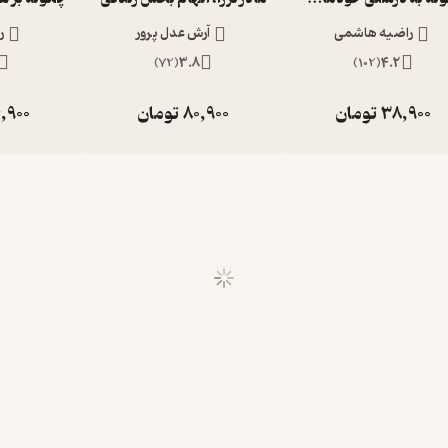
راضیه هاشمی
آرش عدل پرور
ر
)
72
(
3.8
)
102
(
4.2
38,900
تومان
80,900
تومان
,900