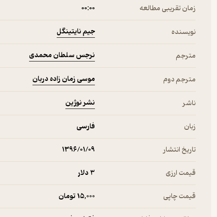
زمان تقریبی مطالعه
۰۰:۰۰
جیم نایتینگل
نویسنده
نرجس سلطان محمدی
مترجم
موسی زمان زاده دربان
مترجم دوم
نشر نوژین
ناشر
زبان
فارسی
تاریخ انتشار
۱۳۹۶/۰۱/۰۹
قیمت ارزی
3 دلار
قیمت چاپی
15,000 تومان