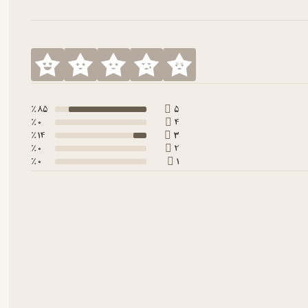
85 ٪
5
0 ٪
4
14 ٪
3
0 ٪
2
0 ٪
1