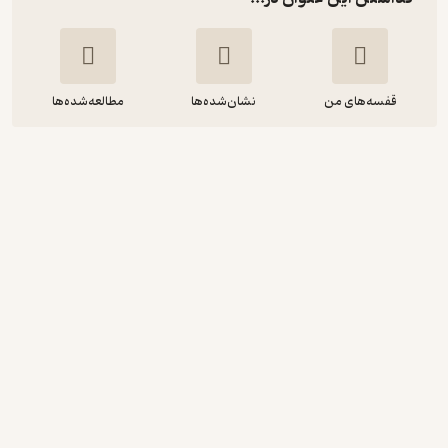
قفسه‌های من
نشان‌شده‌ها
مطالعه‌شده‌ها
هوشمندانه بیندیشیم، هوشمند عمل
کنیم
جیم نایتینگل
نرجس سلطان محمدی
نشر نوژین
85,900
4.7
(7)
تومان
دریافت از فیدی‌پلاس!
نمونه