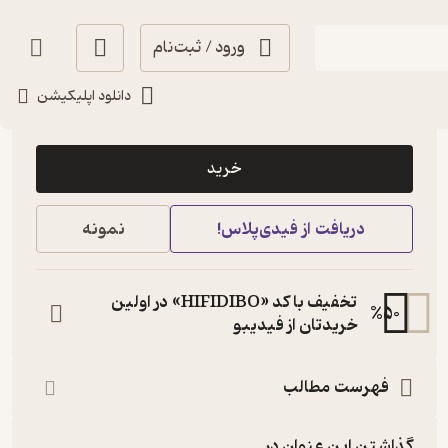
ورود / ثبت‌نام
دانلود اپلیکیشن
85,900
4.7
(7)
تومان
خرید
دریافت از فیدی‌پلاس!
نمونه
تخفیف با کد «HIFIDIBO» در اولین
%
50
خریدتان از فیدیبو
فهرست مطالب
گذاشتن این عنوان در...