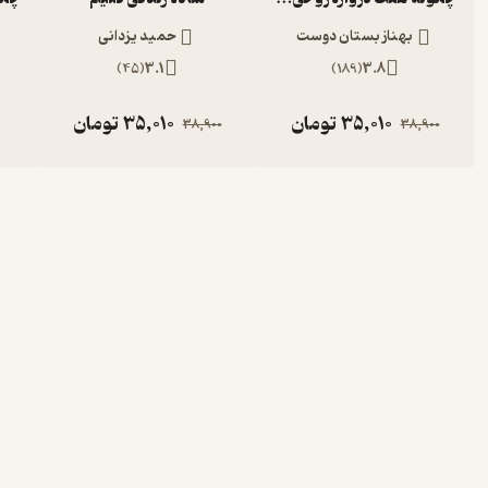
بهناز بستان دوست
حمید یزدانی
)
45
(
3.1
)
189
(
3.8
35,010
تومان
35,010
تومان
38,900
38,900