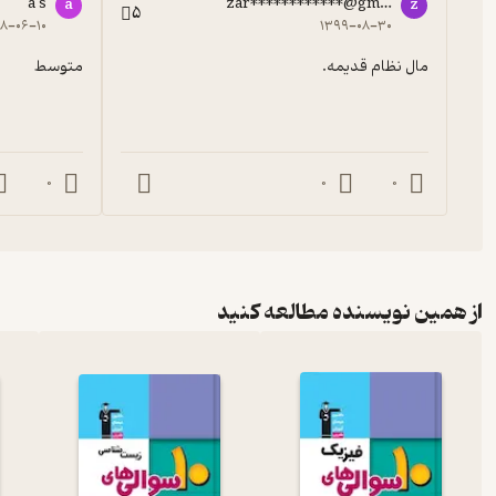
a s
zar************@gmail.com
a
z
5
۸-۰۶-۱۰
۱۳۹۹-۰۸-۳۰
مال نظام قدیمه.
متوسط
0
0
0
از همین نویسنده مطالعه کنید