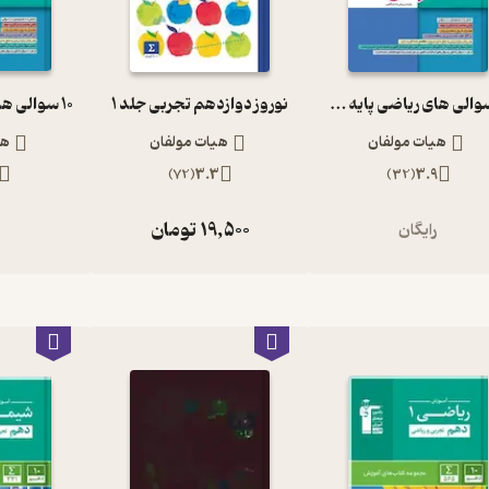
10 سوالی های ریاضی پایه و پیش دانشگاهی
نوروز دوازدهم تجربی جلد 1
هیات مولفان
هیات مولفان
هی
)
72
(
3.3
)
32
(
3.9
19,500
تومان
رایگان
ر