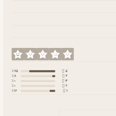
75 ٪
5
8 ٪
4
0 ٪
3
0 ٪
2
16 ٪
1