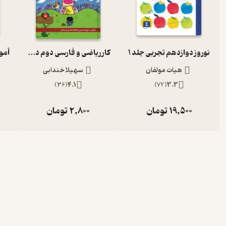
نوروز دوازدهم تجربی جلد 1
کار ریاضی و فارسی دوم دبستان
هیات مولفان
سهیلا خندابی
)
36
(
4.1
)
72
(
3.3
19,500
تومان
2,800
تومان