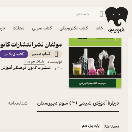
پایه یازدهم
فیدیبو
کتاب درسی، کتاب کمک درسی
متوسطه دوم
خانه
کتاب الکترونیکی
کتاب صوتی
مجلات
درس
کتاب 
مولفان نشر انتشارات کان
کتاب متنی
فیدی‌پلاس
هیات مولفان
نویسنده
:
انتشارات کانون فرهنگی آموزش 
ناشر
:
دربارۀ آموزش شیمی (3 ) سوم دبیرستان
شناسنامه
پایه یازدهم
دسته‌ها: