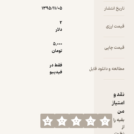
تاثیر
فناوری‌های
تاریخ انتشار
۱۳۹۵/۱۱/۰۵
نوین ارتباط
بر جنبش
2
قیمت ارزی
دانشجویی
دلار
5,000
قیمت چاپی
تومان
فقط در
مطالعه و دانلود فایل
فیدیبو
نقد و
امتیاز
من
بقیه را
از
نظرت