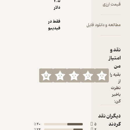
2.۵
قیمت ارزی
دلار
فقط در
مطالعه و دانلود فایل
فیدیبو
نقد و
امتیاز
من
بقیه را
از
نظرت
باخبر
کن:
دیگران نقد
کردند
40 ٪
5
24 ٪
4