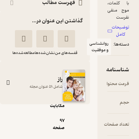
فهرست مطالب
گذاشتن این عنوان در...
وانشناسی
 موفقیت
قفسه‌های من
نشان‌شده‌ها
مطالعه‌شده‌ها
راز
pdf
شامل 51 عنوان مجله
9.۷۶
مگابایت
دوهفته نامه راز شماره
97
61
ت
صفحه
گروه نویسندگان