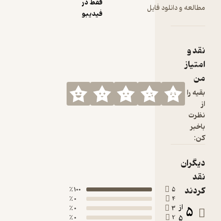
فقط در
لود فایل
فیدیبو
100 ٪
0 ٪
0 ٪
0 ٪