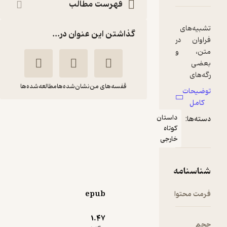
فهرست مطالب
گذاشتن این عنوان در...
قفسه‌های من
نشان‌شده‌ها
مطالعه‌شده‌ها
دست از این مسخره
استان
بازی بردار، اوستا
تاه
ارجی
مو یان
بابک تبرایی
نشر چشمه
3.6
epub
(5)
73,200
122,000
٪
40
تومان
1.۴۷