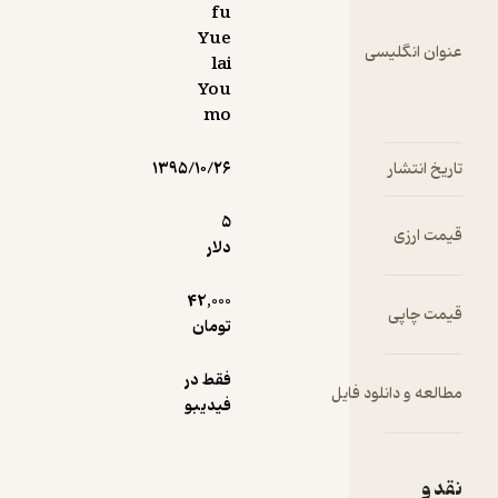
fu
Yue
سی
lai
You
mo
۱۳۹۵/۱۰/۲۶
5
دلار
42,000
تومان
فقط در
ود فایل
فیدیبو