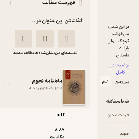
فهرست مطالب
دربارۀ ماهنامه نجوم شماره 248
شناسنامه
نقدها و امتیازها
گذاشتن این عنوان در...
در این شماره
کوچک ولی
قفسه‌های من
نشان‌شده‌ها
مطالعه‌شده‌ها
داستان
ماجراجویی
توضیحات
سفیران ما
کامل
در دنیاهای
ماهنامه نجوم
علم
دسته‌ها:
کوچک
شامل 68 عنوان مجله
منظومه
شناسنامه
آغاز عصر
فرمت محتوا
pdf
ماهنامه نجوم شماره
تحولات
248
کیهان
8.۸۷
گروه نویسندگان
حجم
شناسی
مگابایت