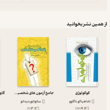
از همین نشر بخوانید
کوکولوژی
جامع آزمون های شخصیت شناسی درون کاوی و تحلیل رفتاری
تاداهیاکو ناگاوو
سالواتور دیداتو
)
9
(
3.7
)
96
(
4.4