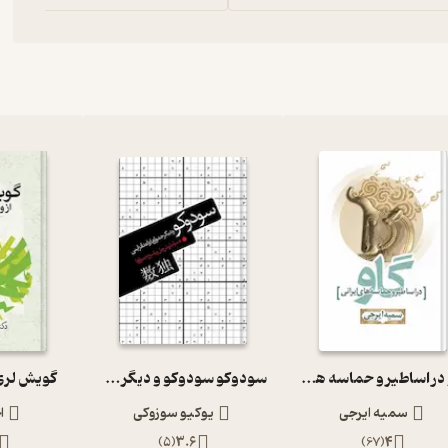
گاو در اساطیر و حماسه های ایرانی
سودوکو سودوکو و دیگر جداول اعداد ژاپنی
گویش لری 
سمیه ایرجی
یوکیو سوزوکی
ا
)
5
(
3.6
)
67
(
4