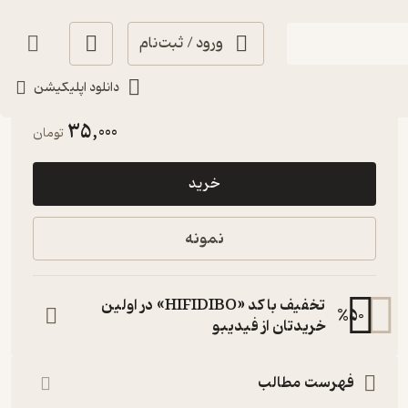
ورود / ثبت‌نام
دانلود اپلیکیشن
پربار 🌳
(
1
)
3.8
(6)
35,000
تومان
خرید
نمونه
تخفیف با کد «HIFIDIBO» در اولین
%
50
خریدتان از فیدیبو
فهرست مطالب