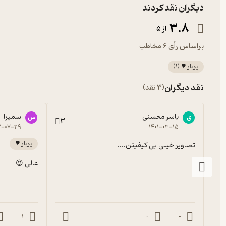
دیگران نقد کردند
3.8
از 5
براساس رأی 6 مخاطب
پربار 🌳
(
1
)
نقد دیگران
(3 نقد)
یاسر محسنی
سمیرا
ی
س
3
۳-۰۷-۲۹
۱۴۰۱-۰۳-۱۵
پربار 🌳
تصاویر خیلی بی کیفیتن....
عالی 😍
1
0
0