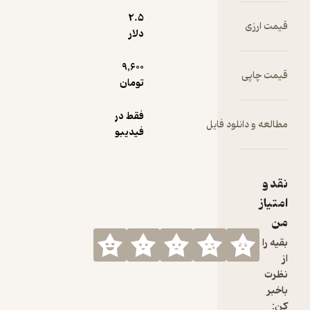
2.۵
دلار
9,600
تومان
فقط در
ود فایل
فیدیبو