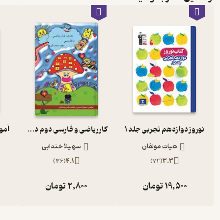
نوروز دوازدهم تجربی جلد 1
کار ریاضی و فارسی دوم دبستان
هیات مولفان
سهیلا خندابی
)
36
(
4.1
)
72
(
3.3
19,500
تومان
2,800
تومان