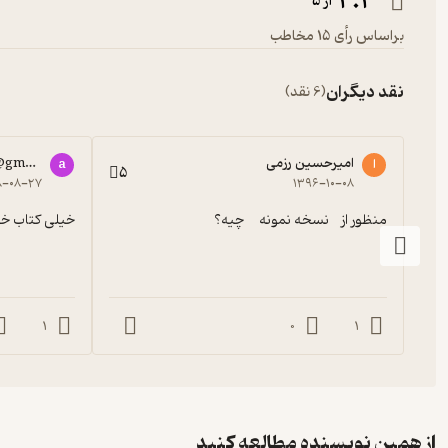
4.4
از 5
براساس رأی 15 مخاطب
نقد دیگران
(6 نقد)
امیرحسین رزمی
@gmail.com
ا
a
5
۸-۰۸-۲۷
۱۳۹۶-۱۰-۰۸
منظور از    نسخه نمونه     چیه؟
خیلی کتاب خ
1
0
1
از همین نویسنده مطالعه کنید