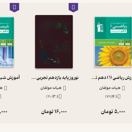
آموزش ریاضی (1 ) دهم تجربی و ریاضی
نوروز پایه یازدهم تجربی جلد 1
هیات مولفان
هیات مولفان
هی
)
40
(
3.1
)
79
(
4.1
5,000
تومان
16,000
تومان
,000