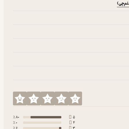
لم‌چی)
80 ٪
5
0 ٪
4
6 ٪
3