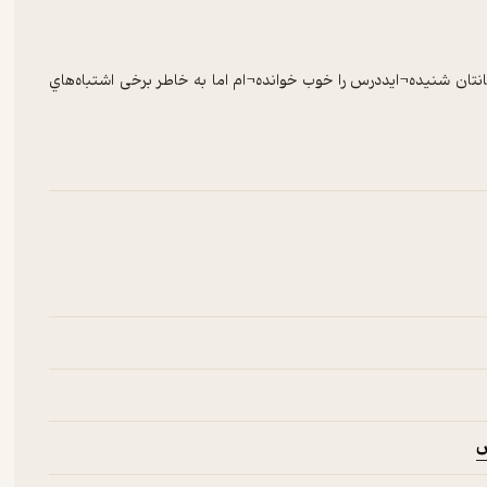
تانتان شنيده¬ايددرس را خوب خوانده¬ام اما به خاطر برخی اشتباه‌هاي
اهات در پاسخ به سوالات درسي چيست؟ جالب است بدانيد كه تنها شما
ر توسط هم كلاسي‌هاي شما تكرار مي¬شوند كه نام آن‌ها را اشتباهات
عمولا در کجا اشتباه می کنند و علت اشتباهات آنها چیست تا شما در
ه شما دانش آموز گرامي اين است كه از تجربه¬ی بقیه دانش آموزان
مبناي گزينش سؤالات هر درس، انتخاب گزينه‌ي نادرست در هر سؤال توسط بيش از ۲۵ درصد دانش‌آموزان از جامعه‌ي چندين هزار نفري
ن در برخورد با سوالات دام دار، سوال ها را از پاسخ تفکیک کرده ایم
ش