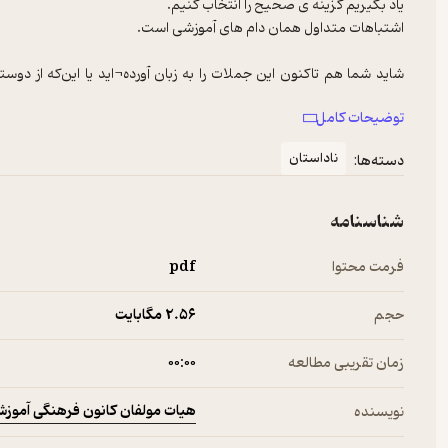
شايد شما هم تاكنون اين جملات را به زبان آورده¬ايد يا اين‌كه از دوس
كوچك در امتحانات نمره از دست مي دهم!.... واقعا چاره‌ي اين اشتب
توضیحات کامل
نيستيد كه گرفتار اين خطاها مي‌شويد. بسياري از اين اشتباهات آن قد
ناداستان
دسته‌ها:
شناسنامه
فرمت محتوا
pdf
براي اينكه به شما دانش آموزان بگوییم که همتایان شما در هر مبحث م
حجم
2.۵۶ مگابایت
مطالعه آن مبحث توجه بیشتری به آن نکات داشته باشيد. توصیه ما ب
زمان تقریبی مطالعه
۰۰:۰۰
آزمون‌دهندگان کانون فرهنگی آموزش بوده است. به منظور سنجش دانش آموزا
هیات مولفان کانون فرهنگی آموز
نویسنده