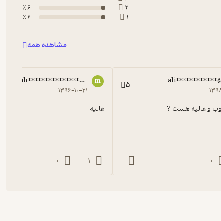
6 ٪
2
6 ٪
1
مشاهده همه
mah***************@gmail.com
ali************
m
5
۱۳۹۶-۱۰-۲۱
۱۳۹
وب و عالیه هست ?
عالیه
0
1
0