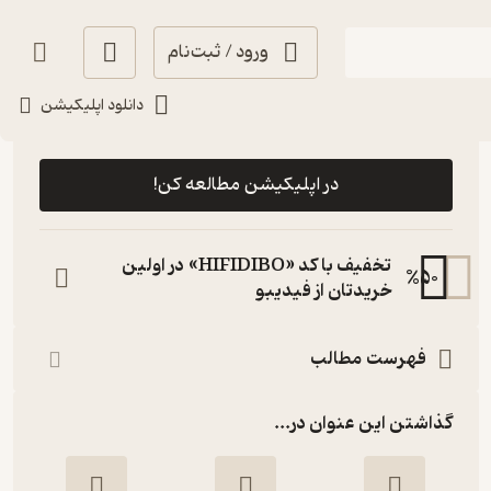
ورود / ثبت‌نام
دانلود اپلیکیشن
رایگان
4.4
(15)
در اپلیکیشن مطالعه کن!
تخفیف با کد «HIFIDIBO» در اولین
%
50
خریدتان از فیدیبو
فهرست مطالب
گذاشتن این عنوان در...