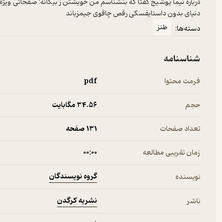
درباره نیما یوشیج گفتا که بنشناسم من خویشتن ز بیگانه: صفحاتی ویژه
دنیای بدون داستایفسکی رقص چاقوی جیمزباند
طنز
دسته‌ها:
شناسنامه
فرمت محتوا
pdf
حجم
34.۵۶ مگابایت
تعداد صفحات
131 صفحه
زمان تقریبی مطالعه
۰۰:۰۰
گروه نویسندگان
نویسنده
نشریه کرگدن
ناشر