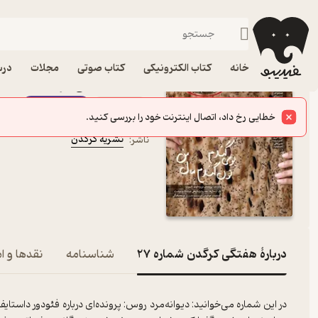
طنز
فیدیبو
مجله و نشریه
خانه
کتاب الکترونیکی
کتاب صوتی
مجلات
درس
کتاب هفتگی کرگدن شماره 27 اثر گروه نویسندگ
مجله
فیدی‌پلاس
خطایی رخ داد، اتصال اینترنت خود را بررسی کنید.
گروه نویسندگان
نویسنده
:
نشریه کرگدن
ناشر
:
دربارۀ هفتگی کرگدن شماره 27
شناسنامه
نقدها و ام
در این شماره می‌خوانید: دیوانه‌مرد روس: پرونده‌ای درباره فئودور داستایف