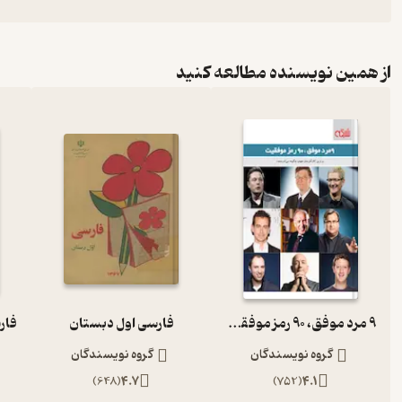
از همین نویسنده مطالعه کنید
9 مرد موفق، 90 رمز موفقیت
فارسی اول دبستان
گروه نویسندگان
گروه نویسندگان
)
648
(
4.7
)
752
(
4.1