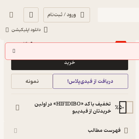
ورود / ثبت‌نام
دانلود اپلیکیشن
5
(2)
3,600
4,000
٪
10
تومان
خرید
دریافت از فیدی‌پلاس!
نمونه
تخفیف با کد «HIFIDIBO» در اولین
%
50
خریدتان از فیدیبو
فهرست مطالب