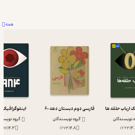
همه
ک ارباب حلقه ها
فارسی دوم دبستان دهه 60
اینفوگرافیک 1984
ه نویسندگان
گروه نویسندگان
گروه نویسند
)
117
(
4.3
)
273
(
4.8
)
243
(
3.