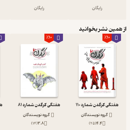
رایگان
رایگان
از همین نشر بخوانید
٪10
٪10
هفتگی کرگدن شماره 110
هفتگی کرگدن شماره 81
هف
گروه نویسندگان
گروه نویسندگان
)
14
(
3.8
)
25
(
4.4