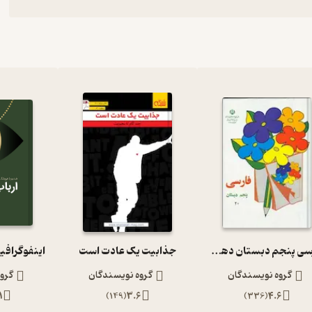
فارسی پنجم دبستان دهه 60
جذابیت یک عادت است
اینفوگرافی
گروه نویسندگان
گروه نویسندگان
گرو
1
)
149
(
3.6
)
336
(
4.6