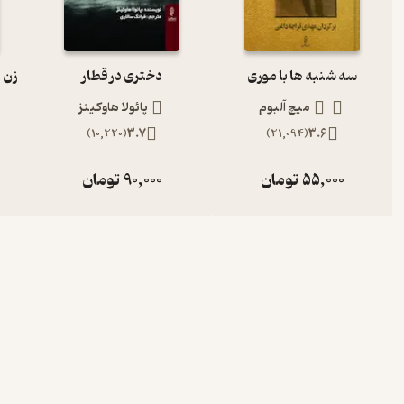
سه شنبه ها با موری
دختری در قطار
میچ آلبوم
پائولا هاوکینز
)
10,220
(
3.7
)
21,094
(
3.6
55,000
تومان
90,000
تومان