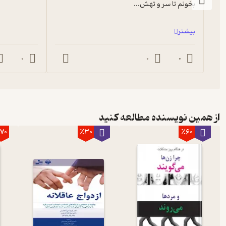
بخونم تا سر و تهش...
ترس و شرم
تفاوت در آسیب پذیری های مردان و زنان بیولوژیکی است و از بدو تولد 
بیشتری دارند و بدون شک این خصلت در آنان یک ویژگی حیاتی است که نه تنه
بیشتر
دیگر در اجتماعات مختلف که از او محافظت می کنند نیز در ارتباط نگه می
برای دفع دشمن بود. زن و کودکی که تنها می ماند قطعا طعمه واقع می شد
0
0
0
را از نزدیکی یا دوری در روابطشان مطلع می کند. وقتی زنی احساس نزد
کند مضطرب می شود. به خاطر همین است که نوزاد دختر می تواند مدت ز
کتاب بدون گفتگو روابط زناشویی خود را بهبود ببخشید مناسب چه ک
کتاب بدون گفتگو روابط زناشویی خود را بهبود ببخشید برای افرادی که از
از همین نویسنده مطالعه کنید
هستند مناسب هست. این کتاب برای زنان و مردانی که در مرحله پیش از 
70
٪30
٪60
فرصت را می‌دهد تا قبل از هر تصمیمی دیدگاه‌ها و طرز فکر خود را نسبت ب
زندگی عاشقانه شوند.