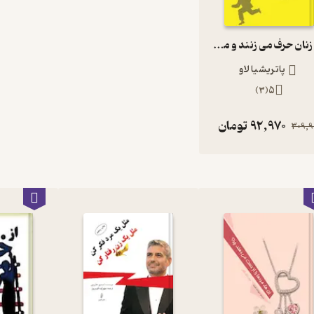
چرا زنان حرف می زنند و مردان فرار می کنند
پاتریشیا لاو
)
3
(
5
92,970
تومان
309,9