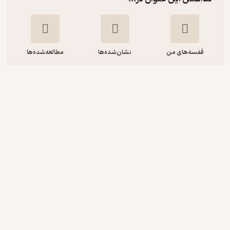
قفسه‌های من
نشان‌شده‌ها
مطالعه‌شده‌ها
بدون گفتگو روابط زناشویی خود را بهبود
بخشید
پاتریشیا لاو
پروین دهقان
انتشارات البرز
80,000
3.4
(17)
تومان
دریافت از فیدی‌پلاس!
نمونه