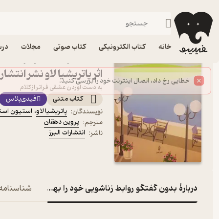
ازدواج، خانواده و زناشویی
فیدیبو
کتاب الکترونیکی
روانشناسی
خانه
کتاب الکترونیکی
کتاب صوتی
مجلات
درس
کتاب بدون گفتگو روابط زن
اثر پاتریشیا لاو نشر انتشارا
به دست آوردن عشقی فراتر از کلام
کتاب متنی
فیدی‌پلاس
پاتریشیا لاو
،
استیون است
نویسندگان
:
پروین دهقان
مترجم
:
انتشارات البرز
ناشر
:
دربارۀ بدون گفتگو روابط زناشویی خود را بهبود بخشید
شناسنامه