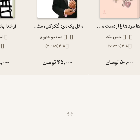
زن ها مردها را از دست می دهند،چرا؟
مثل یک مرد فکر کن، مثل یک زن رفتار کن
از خدا بخ
جس مک
استیو هاروی
اس
4
)
5,987
(
3.8
)
7,739
(
3.8
50,000
تومان
45,000
تومان
,000