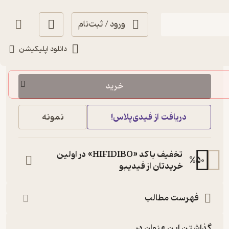
ورود / ثبت‌نام
دانلود اپلیکیشن
80,000
3.4
(17)
تومان
خرید
دریافت از فیدی‌پلاس!
نمونه
تخفیف با کد «HIFIDIBO» در اولین
%
50
خریدتان از فیدیبو
فهرست مطالب
گذاشتن این عنوان در...