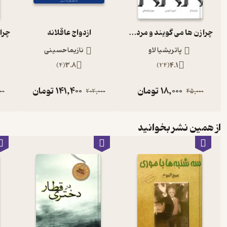
چرا زن ها می گویند و مردها می روند
ازدواج عاقلانه
پاتریشیا لاو
نازیما حسینی
)
4
(
3.8
)
24
(
4.1
18,000
تومان
141,400
تومان
00
202,000
45,000
از همین نشر بخوانید