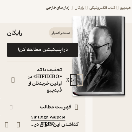
زبان‌های خارجی
فیدیبو
کتاب الکترونیکی
رایگان
رایگان
کتاب The
منتظر امتیاز
Secret
در اپلیکیشن مطالعه کن!
City اثر Sir
Hugh
تخفیف با کد
Walpole
«HIFIDIBO» در
%
50
اولین خریدتان از
نشر
فیدیبو
FIDIBO
کتاب متنی
فهرست مطالب
نویسنده
:
Sir Hugh Walpole
گذاشتن این عنوان در...
FIDIBO
ناشر
: