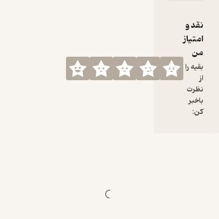
نقد و
امتیاز
من
بقیه را
از
نظرت
باخبر
کن: