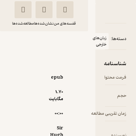
دربارۀ The Secret City
شناسنامه
نقدها و امتیازها
قفسه‌های من
نشان‌شده‌ها
مطالعه‌شده‌ها
زبان‌های
دسته‌ها:
The Secret City
خارجی
Sir Hugh Walpole
شناسنامه
FIDIBO
فرمت محتوا
epub
رایگان
منتظر امتیاز
1.۷۰
حجم
مگابایت
زمان تقریبی مطالعه
۰۰:۰۰
Sir
Hugh
نویسنده