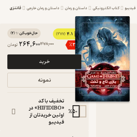
فانتزی
یبو
کتاب الکترونیکی
داستان و رمان
داستان و رمان خارجی
حال‌خوب‌کن ✨
(
2
)
4.1
کتاب
(377)
264,600
378,000
٪
30
تومان
مجموعه
نغمه
خرید
آتش و یخ،
بازی تاج و
نمونه
تخت
(بخش
تخفیف با کد
اول) جلد 1
«HIFIDIBO» در
%
50
اولین خریدتان از
اثر جرج ر ر
فیدیبو
مارتین