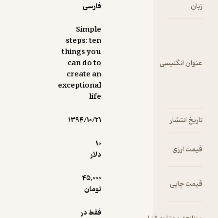
فارسی
Simple
steps: ten
things you
سی
can do to
create an
exceptional
life
۱۳۹۴/۱۰/۲۱
10
دلار
45,000
تومان
فقط در