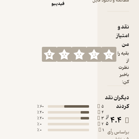
ود فایل
فیدیبو
60 ٪
5
20 ٪
4
20 ٪
3
0 ٪
2
0 ٪
1