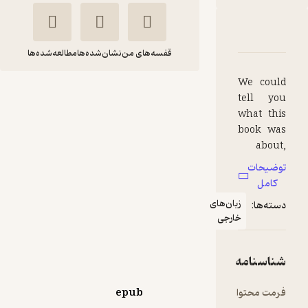
دربارۀ The Czar's Spy
شناسنامه
نقدها و امتیازها
قفسه‌های من
نشان‌شده‌ها
مطالعه‌شده‌ها
We could
The Czar's Spy
tell you
what this
William Le Queux
book was
FIDIBO
about,
but then
توضیحات
we'd have
کامل
رایگان
5
to kill
(1)
زبان‌های
دسته‌ها:
you.
خارجی
شناسنامه
فرمت محتوا
epub