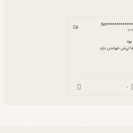
fat***********
5
۱۳۹
ا ارزش خواندن دارد
0