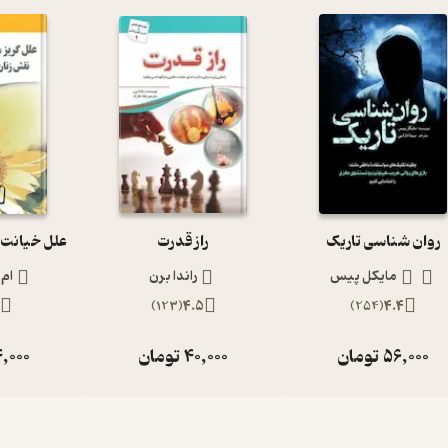
‫روان شناسی تاریک
راز قدرت
مایکل پیس‮‬
راندا برن
ام
)
123
(
4.5
)
254
(
4.4
56,000
تومان
40,000
تومان
,000