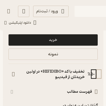
ورود / ثبت‌نام
دانلود اپلیکیشن
18,000
5
(2)
تومان
خرید
نمونه
تخفیف با کد «HIFIDIBO» در اولین
%
50
خریدتان از فیدیبو
فهرست مطالب
گذاشتن این عنوان در...