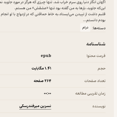
اگهان انگار دنیا روی سرم خراب شد. تنها چیزی که هرگز در مورد جاوید ن
قلبم داشت از تپیدن می‌ایستاد.به خاط حماقتی که در ازدواج با او انجام 
بودم دانستم...
درام
دسته‌ها:
شناسنامه
فرمت محتوا
epub
حجم
1.۴۱ مگابایت
تعداد صفحات
264 صفحه
زمان تقریبی مطالعه
۰۰:۰۰
نسرین میرفندرسکی
نویسنده