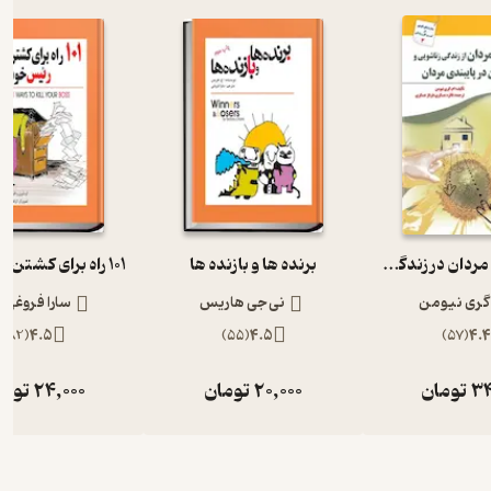
علل خیانت مردان در زندگی زناشویی و نقش زنان در پایبندی مردان
برنده ها و بازنده ها
 گری نیومن
نی جی هاریس
سارا فروغی 
)
82
(
4.5
)
55
(
4.5
)
57
(
4.4
34
تومان
20,000
تومان
24,000
توما