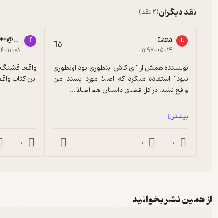
نقد دیگران
(2 نقد)
****@gmail.com
Lana
f
L
5
۴-۱۱-۰۸
۱۳۹۷-۰۵-۱۴
نویسنده همش از "ای کاش اینطوری بود اونطوری 
نبود" استفاده میکرد که اصلا مورد پسند من 
این کتاب واقع
واقع نشد. در کل فضای داستان هم اصلا ...
بیشتر
0
0
0
از همین نشر بخوانید