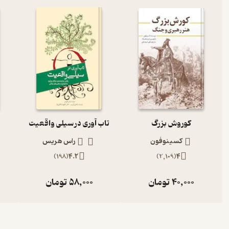
کوروش بزرگ
تاب آوری در سیلی واقعیت
کسینوفون
راس هریس
)
198
(
4.2
)
2,109
(
4
40,000
تومان
58,000
تومان