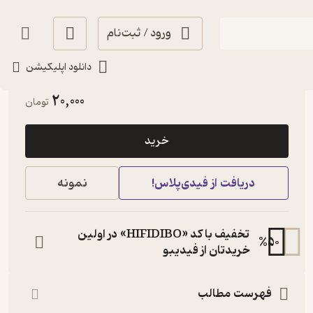
ورود / ثبت‌نام
دانلود اپلیکیشن
آموزنده 🦉
(
1
)
3.9
(14)
20,000
تومان
خرید
دریافت از فیدی‌پلاس!
نمونه
تخفیف با کد «HIFIDIBO» در اولین
%
50
خریدتان از فیدیبو
فهرست مطالب