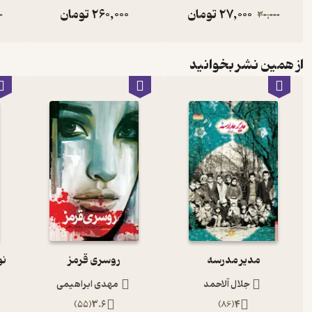
27,000
تومان
260,000
تومان
0
30,000
از همین نشر بخوانید
مدیر مدرسه
روسری قرمز
نو
جلال آلاحمد
مهدی ابراهیمی
)
55
(
3.6
)
86
(
4