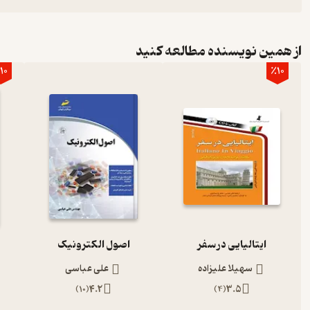
از همین نویسنده مطالعه کنید
10
٪10
ایتالیایی در سفر
اصول الکترونیک
سهیلا علیزاده
علی عباسی
)
10
(
4.2
)
4
(
3.5