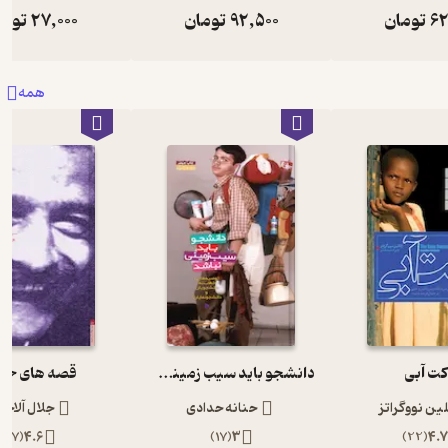
62
تومان
92,500
تومان
27,000
توما
همه
کت آبی
دانشجو باید سیب زمینی نباشد
قصه های جلا
لین نووگراتز
حنانه حدادی
جلال آلاحم
)
7
(
4.6
)
17
(
3
)
22
(
4.