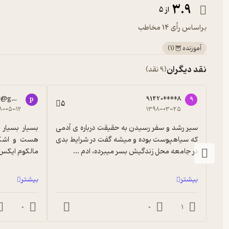
3.9
از 5
براساس رأی 14 مخاطب
آموزنده 🦉
(
1
)
نقد دیگران
(9 نقد)
*@gmail.com
91420****8
p
9
5
۸-۰۵-۱۲
۱۳۹۸-۰۳-۲۵
سیر رشد و سفر رسیدن به حقیقت درباره ی آدمی 
که سیاهپوست بوده و میشه گفت در شرایط بدی 
در جامعه محل زندگیش بسر میبرده، ادم ...
مالکوم ایکس
بیشتر
بیشتر
0
0
1