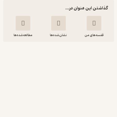
گذاشتن این عنوان در...
قفسه‌های من
نشان‌شده‌ها
مطالعه‌شده‌ها
مالکوم ایکس
علی عباسی
انتشارات میراث اهل قلم
آموزنده 🦉
(
1
)
3.9
(14)
20,000
تومان