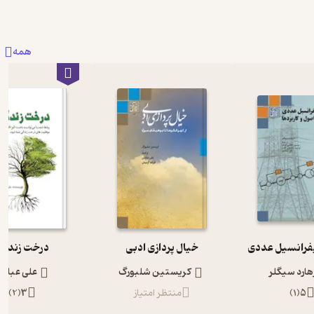
همه
فرانسیل عددی
خیال پردازی ادبی
درخت زندگی
هارد سیگلر
کریستین شلبورگ
علی عباس
5
(
1
)
منتظر امتیاز
3
(
2
)