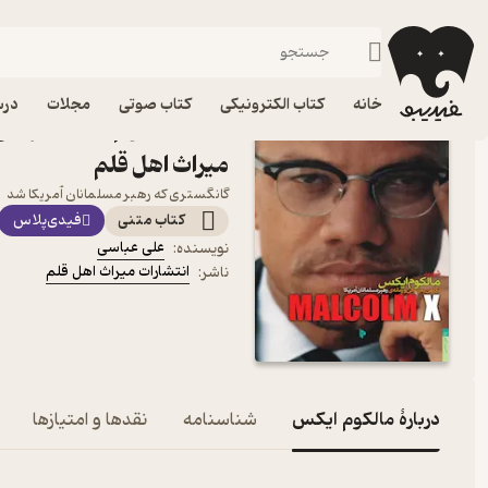
زندگی‌نامه و سفرنامه
فیدیبو
کتاب الکترونیکی
خانه
کتاب الکترونیکی
کتاب صوتی
مجلات
درس
کتاب مالکوم ایکس اثر علی
میراث اهل قلم
گانگستری که رهبر مسلمانان آمریکا شد
کتاب متنی
فیدی‌پلاس
علی عباسی
نویسنده
:
انتشارات میراث اهل قلم
ناشر
:
دربارۀ مالکوم ایکس
شناسنامه
نقدها و امتیازها