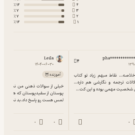
14 ٪
4
7 ٪
3
7 ٪
2
14 ٪
1
Leila
pha***********
4
۱۴۰۴-۰۶-۳۰
۱۳۹
آموزنده 🦉
بسیار بسیار خلاصه... نقاط مبهم زیاد تو کتاب 
هست و اشکالات ترجمه و نگارشی هم داره... 
 شخصیت مهمی بوده و این کت...
لمس هست رو پاسخ داد.بد نبود.
0
0
0