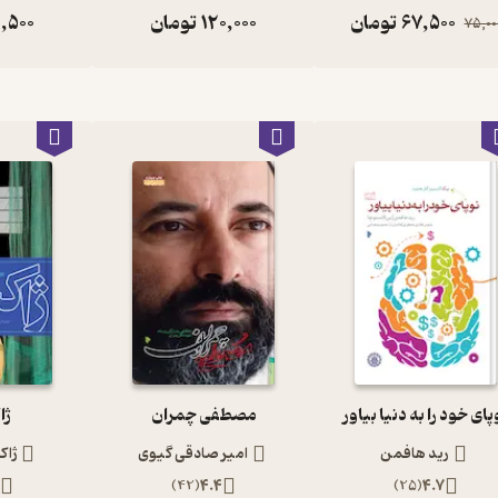
67,500
تومان
120,000
تومان
,500
75,00
پای خود را به دنیا بیاور
مصطفی چمران
ژا
رید هافمن
امیر صادقی گیوی
ژاک
7
)
42
(
4.4
)
25
(
4.7