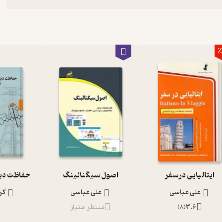
٪
ایتالیایی در سفر
اصول سیگنالینگ
حفاظت دی
علی عباسی
علی عباسی
گر
3.6
(
8
)
منتظر امتیاز