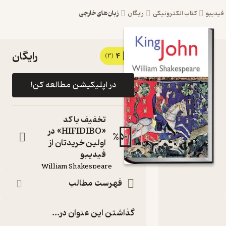
زبان‌های خارجی
و
کتاب الکترونیکی
رایگان
رایگان
4
کتاب King
(3)
John اثر
در اپلیکیشن مطالعه کن!
William
Shakespeare
تخفیف با کد
نشر FIDIBO
«HIFIDIBO» در
%
50
اولین خریدتان از
کتاب متنی
فیدیبو
نویسنده
:
William Shakespeare
FIDIBO
ناشر
:
فهرست مطالب
گذاشتن این عنوان در...
ربارۀ King John
شناسنامه
نقدها و امتیازها