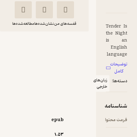
رۀ Tender is the Night
شناسنامه
نقدها و امتیازها
قفسه‌های من
نشان‌شده‌ها
مطالعه‌شده‌ها
Tender I
the Nigh
Tender is the
is a
Englis
Night
languag
Francis Scott
novel b
Fitzgerald
وضیحات
F. Scot
کامل
Fitzgera
FIDIBO
زبان‌های
سته‌ها:
d. It wa
خارجی
firs
رایگان
2
(2)
publishe
i
ناسنامه
Scribner'
Magazin
رمت محتوا
epub
betwee
January
1.۵۳