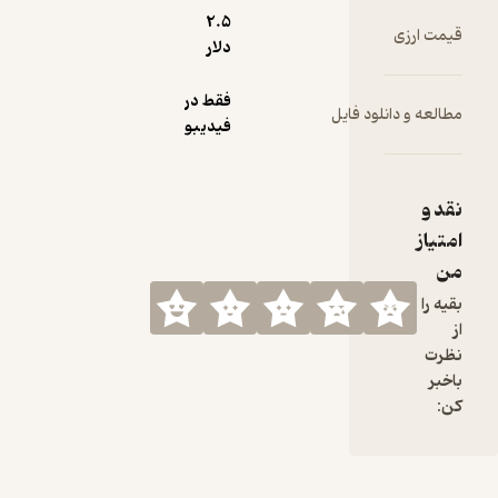
2.۵
رزی
دلار
فقط در
 و دانلود فایل
فیدیبو