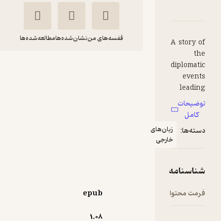
The 
ناسنامه
نقدها و امتیازها
قفسه‌های من
نشان‌شده‌ها
مطالعه‌شده‌ها
A sto
The Double
diplo
e
Traitor
le
Edward Phillips
up t
Oppenheim
ات
Eur
ل
FIDIBO
زبان‌های
ا:
خارجی
رایگان
منتظر امتیاز
نامه
محتوا
epub
1.۰۸