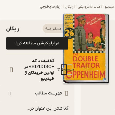
زبان‌های خارجی
اب الکترونیکی
رایگان
رایگان
کتاب The Double
منتظر امتیاز
Traitor اثر
در اپلیکیشن مطالعه کن!
Edward
Phillips
تخفیف با کد
Oppenheim نشر
«HIFIDIBO» در
%
50
اولین خریدتان از
FIDIBO
فیدیبو
کتاب متنی
نویسنده
:
فهرست مطالب
Edward Phillips Oppenheim
FIDIBO
ناشر
:
گذاشتن این عنوان در...