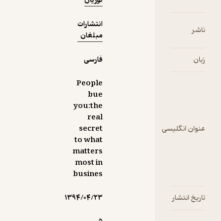
نوریان
می‌کند و با
نگاهی
دقیق،
انتشارات
ناشر
سعی
مبلغان
می‌کند
فروش
زبان
فارسی
شخصی را با
ارتباط
People
فروشنده و
bue
خریدار
you:the
پیوند دهد؛
real
ارتباطی که
عنوان انگلیسی
secret
در
to what
طولانی‌مدت
matters
و در صورت
most in
پایبندی به
busines
اصول آن،
می‌تواند
تاریخ انتشار
۱۳۹۴/۰۴/۲۳
سود زیادی
برای هر دو