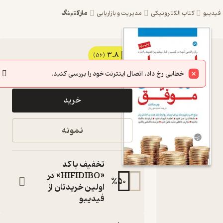
مارکتینگ
یبو
کتاب الکترونیکی
مدیریت و بازاریابی
3.8
کتاب اسرار
(56)
83,700
93,000
٪
10
تومان
فروشندگی
خطایی رخ داد، اتصال اینترنت خود را بررسی کنید.
موفق اثر
خرید
جب بلنت
نشر
نمونه
انتشارات
مبلغان
تخفیف با کد
راز واقعی آنچه در
«HIFIDIBO» در
%
50
کسب و کار
اولین خریدتان از
بیشترین اهمیت
فیدیبو
را دارد
کتاب