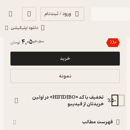
ورود / ثبت‌نام
دانلود اپلیکیشن
5
(1)
4,050
4,500
٪
10
تومان
خرید
نمونه
تخفیف با کد «HIFIDIBO» در اولین
%
50
خریدتان از فیدیبو
فهرست مطالب