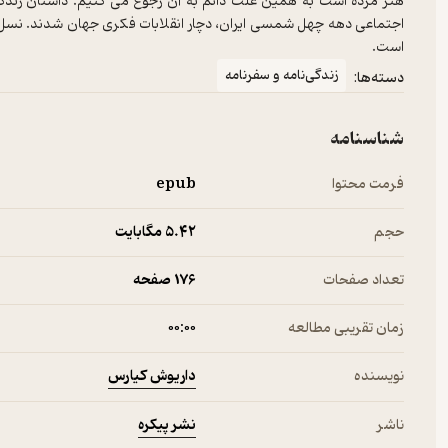
هنر مرده است به همین علت دائم به آن رجوع می کنیم. داستان زندگ
اجتماعی دهه چهل شمسی ایران، دچار انقلابات فکری جهان شدند. نسل ا
است.
زندگی‌نامه و سفرنامه
دسته‌ها:
شناسنامه
فرمت محتوا
epub
حجم
5.۴۲ مگابایت
تعداد صفحات
176 صفحه
زمان تقریبی مطالعه
۰۰:۰۰
داریوش کیارس
نویسنده
نشر پیکره
ناشر