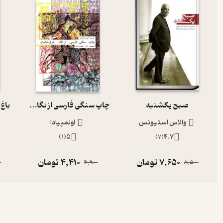
صبح یکشنبه
چاپ سنگی فارسی از نگاه شرق شناسان
باغ 
والاس استیونس
اولمپیادا
)
1
(
5
)
7
(
4.7
7,650
تومان
4,410
تومان
0
4,900
8,500