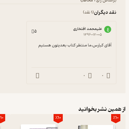
براساس رأی 1 مخاطب
نقد دیگران
(1 نقد)
علیمحمد افتخاری
ع
5
۱۳۹۶-۱۲-۰۵
آقای کیارس،ما منتظر کتاب بعدیتون هستیم
0
0
از همین نشر بخوانید
10
٪10
٪10