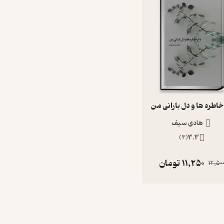
خاطره ها و دل بارانی من
هادی سیف
)
4
(
3.3
11,250
تومان
12,50