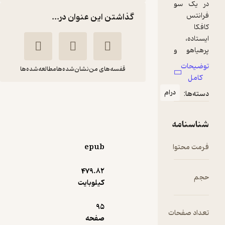
گذاشتن این عنوان در...
قفسه‌های من
نشان‌شده‌ها
مطالعه‌شده‌ها
ام
نامه به کافکا
یعقوب حیدری
نشر قطره
epub
11,500
479.۸۲
4.5
(2)
تومان
کیلوبایت
95
ت
صفحه
دریافت از