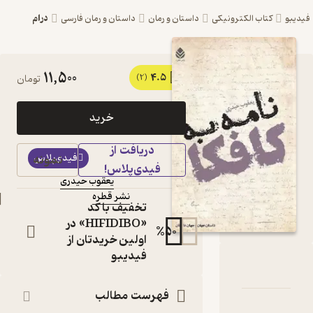
درام
ترونیکی
داستان و رمان
داستان و رمان فارسی
11,500
4.5
کتاب نامه به کافکا اثر
(2)
تومان
یعقوب حیدری نشر
خرید
قطره
دریافت از
کتاب
فیدی‌پلاس
نمونه
متنی
فیدی‌پلاس!
یعقوب حیدری
نویسنده
:
نشر قطره
ناشر
:
تخفیف با کد
«HIFIDIBO» در
%
50
اولین خریدتان از
فیدیبو
 به کافکا
امه
دها و امتیازها
فهرست مطالب