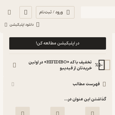
ورود / ثبت‌نام
دانلود اپلیکیشن
رایگان
منتظر امتیاز
در اپلیکیشن مطالعه کن!
تخفیف با کد «HIFIDIBO» در اولین
%
50
خریدتان از فیدیبو
فهرست مطالب
گذاشتن این عنوان در...