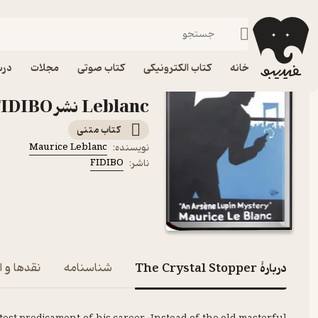
زبان‌های خارجی
فیدیبو
کتاب الکترونیکی
رایگان
خانه
کتاب الکترونیکی
کتاب صوتی
مجلات
درس
Leblanc نشر FIDIBO
کتاب متنی
Maurice Leblanc
نویسنده
:
FIDIBO
ناشر
:
دربارۀ The Crystal Stopper
شناسنامه
نقدها و ا