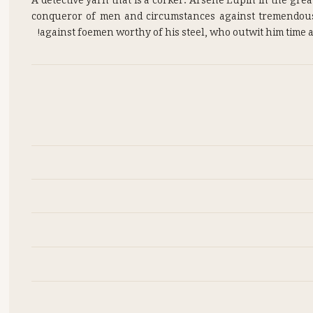
A detective yarn that is a corker. Arsène Lupin in the grea
conqueror of men and circumstances against tremendous o
against foemen worthy of his steel, who outwit him time an