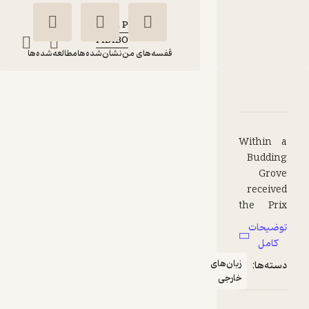
نویسنده
:
Marcel Proust
FIDIBO
ناشر
:
قفسه‌های من
نشان‌شده‌ها
مطالعه‌شده‌ها
Within A
دربارۀ Within A Budding Grove
شناسنامه
نقدها و امتیازها
Budding Grove
Marcel Proust
Within a
FIDIBO
Budding
Grove
received
رایگان
منتظر امتیاز
the Prix
Goncourt
توضیحات
when it
کامل
was
زبان‌های
دسته‌ها:
published
خارجی
in 1919
and