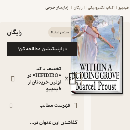
زبان‌های خارجی
یبو
کتاب الکترونیکی
رایگان
رایگان
کتاب
منتظر امتیاز
Within
در اپلیکیشن مطالعه کن!
A
Budding
تخفیف با کد
Grove اثر
«HIFIDIBO» در
%
50
اولین خریدتان از
Marcel
فیدیبو
Proust
نشر
فهرست مطالب
FIDIBO
کتاب
گذاشتن این عنوان در...
متنی