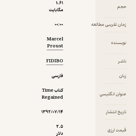
art of the
1.۶۱
حجم
Heartbre
مگابایت
ak House
of
زمان تقریبی مطالعه
۰۰:۰۰
capitalist
culture.' -
Marcel
--------
نویسنده
Proust
---
EDMUND
FIDIBO
ناشر
The final
زبان
فارسی
volume of
In Search
کتاب Time
of Lost
عنوان انگلیسی
Regained
Time
chronicle
تاریخ انتشار
s the
۱۳۹۲/۰۷/۱۴
years of
World
2.۵
قیمت ارزی
War I,
دلار