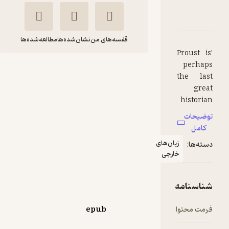
دربارۀ Time Regained
شناسنامه
نقدها و امتیازها
قفسه‌های من
نشان‌شده‌ها
مطالعه‌شده‌ها
'Proust is
perhaps
Time Regained
the last
Marcel Proust
great
historian
FIDIBO
of the
توضیحات
loves, the
کامل
society,
رایگان
زبان‌های
منتظر امتیاز
دسته‌ها:
the
خارجی
intelligen
ce, the
diplomacy
شناسنامه
, the
literature
فرمت محتوا
epub
and the