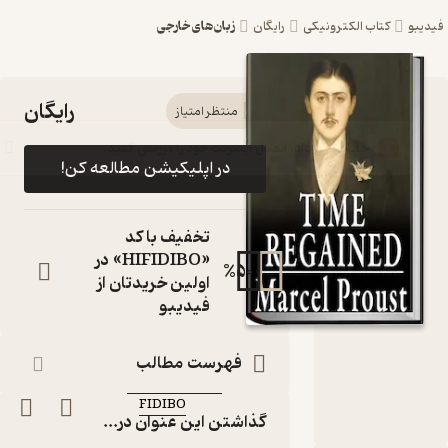
زبان‌های خارجی
یبو
کتاب الکترونیکی
رایگان
رایگان
کتاب Time
منتظر امتیاز
Regained
در اپلیکیشن مطالعه کن!
اثر Marcel
Proust
تخفیف با کد
نشر
«HIFIDIBO» در
%
50
اولین خریدتان از
FIDIBO
فیدیبو
کتاب
متنی
فهرست مطالب
نویسنده
:
Marcel Proust
FIDIBO
ناشر
:
گذاشتن این عنوان در...