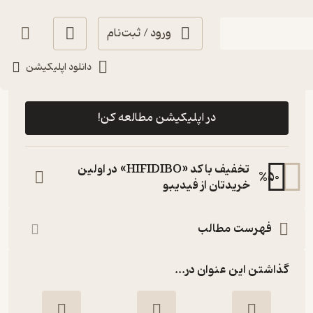
ورود / ثبت‌نام
دانلود اپلیکیشن
رایگان
منتظر امتیاز
در اپلیکیشن مطالعه کن!
تخفیف با کد «HIFIDIBO» در اولین
%
50
خریدتان از فیدیبو
فهرست مطالب
گذاشتن این عنوان در...