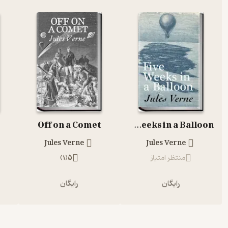
Off on a Comet
Five Weeks in a Balloon
Jules Verne
Jules Verne
منتظر امتیاز
5
(
1
)
رایگان
رایگان