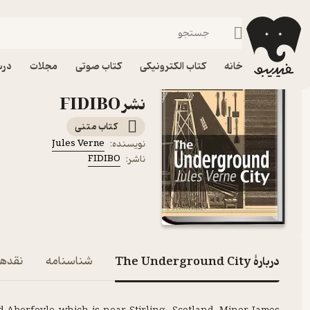
زبان‌های خارجی
فیدیبو
کتاب الکترونیکی
رایگان
خانه
کتاب الکترونیکی
کتاب صوتی
مجلات
درس
نشر FIDIBO
کتاب متنی
Jules Verne
نویسنده
:
FIDIBO
ناشر
:
دربارۀ The Underground City
شناسنامه
نقدها 