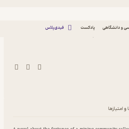
ی و دانشگاهی
پادکست
فیدی‌پلاس
کتاب The Underground City اثر Jules Verne
و امتیازها