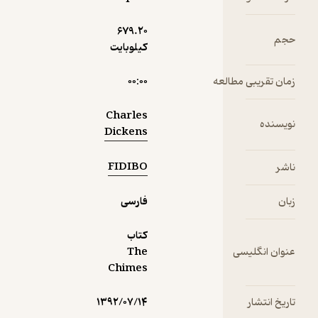
was
written
679.۲۰
حجم
and
کیلوبایت
published
in 1844,
زمان تقریبی مطالعه
۰۰:۰۰
one year
after A
Charles
Christmas
نویسنده
Dickens
Carol. It is
the
FIDIBO
ناشر
second in
his series
زبان
فارسی
of
"Christma
کتاب
s books":
عنوان انگلیسی
The
five short
Chimes
books
with
strong
تاریخ انتشار
۱۳۹۲/۰۷/۱۴