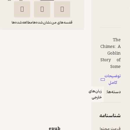
دربارۀ The Chimes
شناسنامه
نقدها و امتیازها
قفسه‌های من
نشان‌شده‌ها
مطالعه‌شده‌ها
The
The Chimes
Chimes: A
Charles Dickens
Goblin
Story of
FIDIBO
Some
Bells that
توضیحات
Rang an
رایگان
5
(1)
کامل
Old Year
زبان‌های
دسته‌ها:
Out and a
خارجی
New Year
In, a short
novel by
شناسنامه
Charles
Dickens,
فرمت محتوا
epub