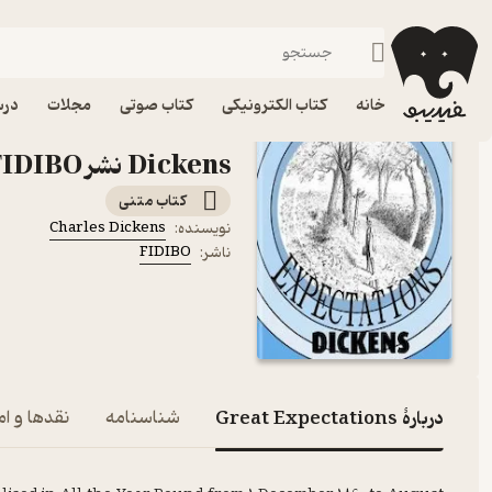
زبان‌های خارجی
فیدیبو
کتاب الکترونیکی
رایگان
خانه
کتاب الکترونیکی
کتاب صوتی
مجلات
درس
Dickens نشر FIDIBO
کتاب متنی
Charles Dickens
نویسنده
:
FIDIBO
ناشر
:
دربارۀ Great Expectations
شناسنامه
نقدها و ام