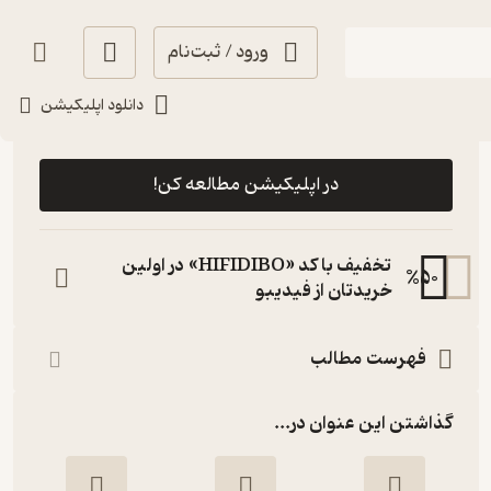
ورود / ثبت‌نام
دانلود اپلیکیشن
رایگان
4.6
(8)
در اپلیکیشن مطالعه کن!
تخفیف با کد «HIFIDIBO» در اولین
%
50
خریدتان از فیدیبو
فهرست مطالب
گذاشتن این عنوان در...