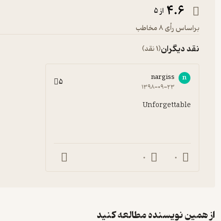
4.6
از 5
براساس رأی 8 مخاطب
نقد دیگران
(1 نقد)
nargiss
n
5
۱۳۹۸-۰۹-۲۳
Unforgettable
0
0
از همین نویسنده مطالعه کنید