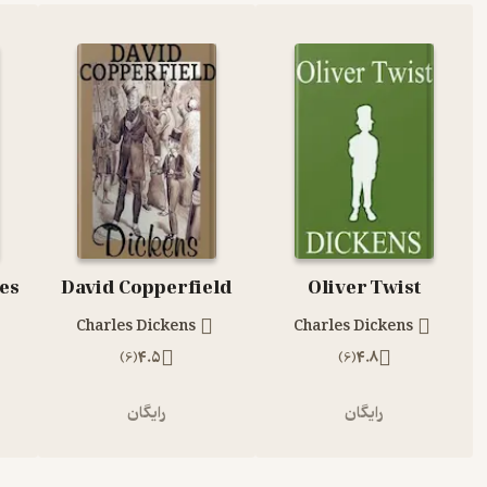
ies
David Copperfield
Oliver Twist
Charles Dickens
Charles Dickens
)
6
(
4.5
)
6
(
4.8
رایگان
رایگان