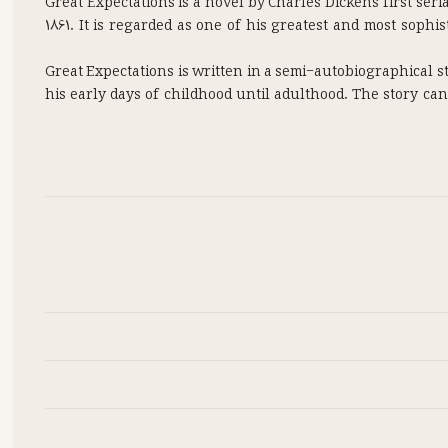
Great Expectations is a novel by Charles Dickens first ser
1861. It is regarded as one of his greatest and most sophi
Great Expectations is written in a semi-autobiographical sty
his early days of childhood until adulthood. The story ca
The action of the story takes place from Christmas Eve, 1