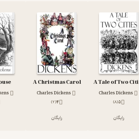
ouse
A Christmas Carol
A Tale of Two Cit
kens
Charles Dickens
Charles Dickens
)
2
(
4
)
8
(
5
رایگان
رایگان
ر