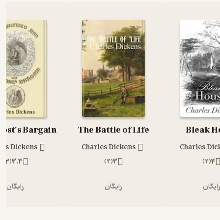
The Battle of Life
Bleak H
les Dickens
Charles Dickens
Charles Dic
)
3
(
3.3
)
4
(
3
)
4
(
4
ایگان
رایگان
رایگان