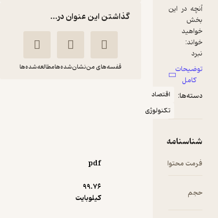
ین
گذاشتن این عنوان در...
در
قفسه‌های من
نشان‌شده‌ها
مطالعه‌شده‌ها
ماهنامه عصر تراکنش
اقتصاد
ر
شماره 104
ن
تکنولوژی
گروه نویسندگان عصر
ر
تراکنش
ست
ه
نشریه عصر تراکنش
وا
pdf
25,000
منتظر امتیاز
تومان
99.۷۶
کیلوبایت