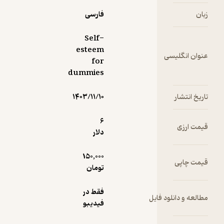
فارسی
Self-
esteem
سی
for
dummies
۱۴۰۳/۱۱/۱۰
6
دلار
150,000
تومان
فقط در
ود فایل
فیدیبو