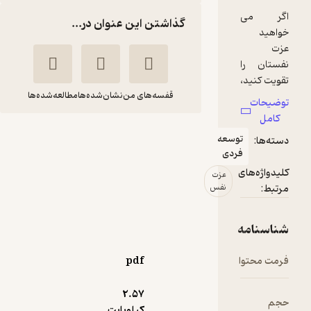
گذاشتن این عنوان در...
قفسه‌های من
نشان‌شده‌ها
مطالعه‌شده‌ها
عزت نفس
وسعه
اس رنی
شیدا
ردی
اسمیت
سرمدی
عزت
نفس
انتشارات آوند دانش
156,000
5
(1)
تومان
pdf
2.۵۷
کیلوبایت