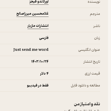
اورلاندو فیجز
نویسنده
غلامحسین میرزاصالح
مترجم
انتشارات مازیار
ناشر
زبان
فارسی
عنوان انگلیسی
Just send me word
تاریخ انتشار
۱۴۰۳/۱۰/۲۴
قیمت ارزی
4 دلار
مطالعه و دانلود فایل
فقط در فیدیبو
نقد و امتیاز من