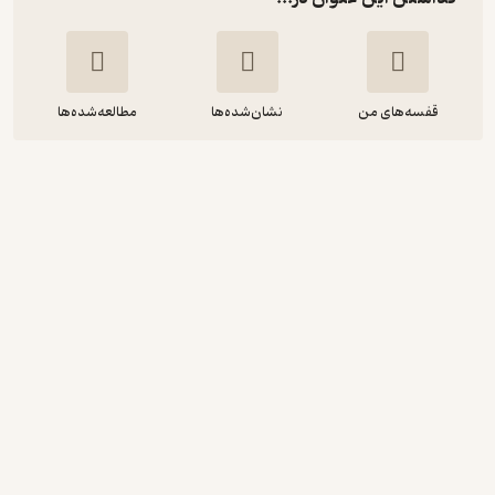
قفسه‌های من
نشان‌شده‌ها
مطالعه‌شده‌ها
فقط برایم نامه بنویس
اورلاندو فیجز
غلامحسین میرزاصالح
انتشارات مازیار
120,000
منتظر امتیاز
تومان
نمونه