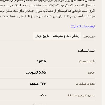
داستان عاشقانه‌ی زوج جوانی را دربرمی‌گیرد که جنگ و فجایع آن، سال‌ها 
با ارسال نامه به یکدیگر بود که توانستند عشقشان را پایدار نگه دارند. دا
اثری است تاریخی که گوشه‌ای از مصائب دوران جنگ را برای مخاطبان بازس
در کتاب فقط برایم نامه بنویس شاهد انبوهی از نامه‌هایی هستیم ک
نوشته و ارسال کرده‌اند. او
توضیحات کامل
هم به دهه‌ی 1940 می‌زند و برشی از تاریخ روسیه را به ای
نامه‌های موجود در آرشیو انجمن مموریال مسکو نگاشته. «آیرینا آوستروف
زندگی‌نامه و سفرنامه
تاریخ جهان
دسته‌ها:
است.
شناسنامه
فرمت محتوا
epub
حجم
5.۶۵ کیلوبایت
تعداد صفحات
336 صفحه
زمان تقریبی مطالعه
۰۰:۰۰