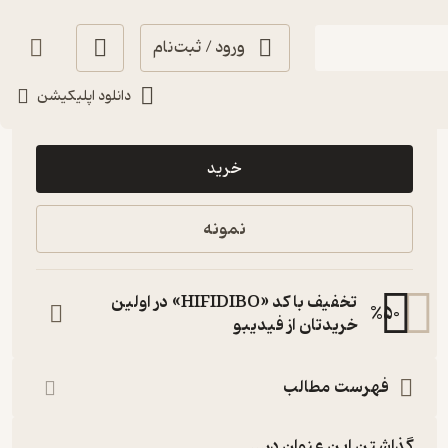
ورود / ثبت‌نام
دانلود اپلیکیشن
120,000
منتظر امتیاز
تومان
خرید
نمونه
تخفیف با کد «HIFIDIBO» در اولین
%
50
خریدتان از فیدیبو
فهرست مطالب
گذاشتن این عنوان در...