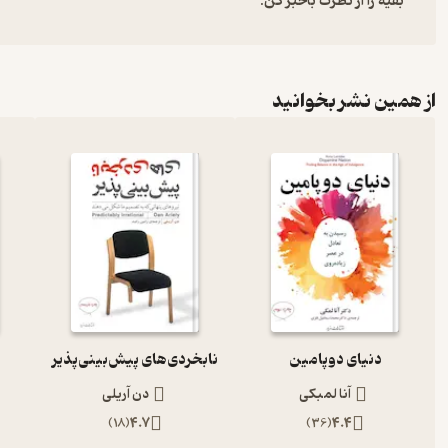
بقیه را از نظرت باخبر کن:
از همین نشر بخوانید
دنیای دوپامین
نابخردی‌های پیش‌بینی‌پذیر
آنا لمبکی
دن آریلی
)
18
(
4.7
)
36
(
4.4