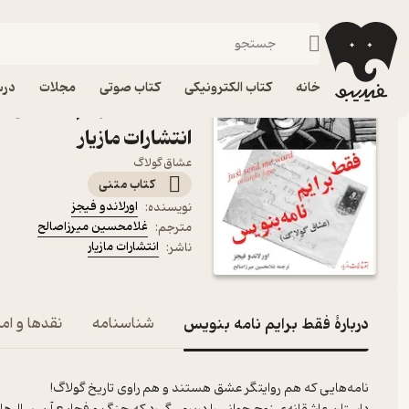
زندگی‌نامه و سفرنامه
فیدیبو
کتاب الکترونیکی
خانه
کتاب الکترونیکی
کتاب صوتی
مجلات
درس
کتاب فقط برایم نامه بنویس
انتشارات مازیار
عشاق گولاگ
کتاب متنی
اورلاندو فیجز
نویسنده
:
غلامحسین میرزاصالح
مترجم
:
انتشارات مازیار
ناشر
:
دربارۀ فقط برایم نامه بنویس
شناسنامه
نقدها و امت
نامه‌هایی که هم روایتگر عشق هستند و هم راوی تاریخ گولاگ!