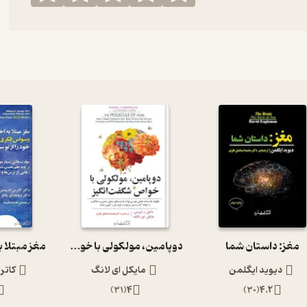
مغز: داستان شما
دوپامین، مولکولی با خواص شگفت‌انگیز
دیوید ایگلمن
مایکل ای لانگ
کاتر
)
31
(
4
)
30
(
4.2