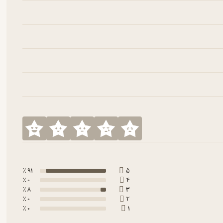
91 ٪
5
0 ٪
4
8 ٪
3
0 ٪
2
0 ٪
1