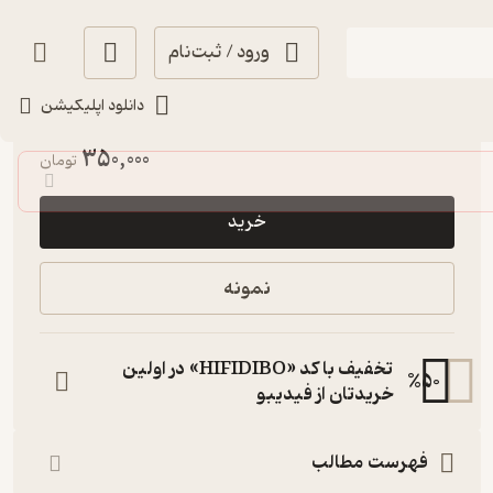
ورود / ثبت‌نام
دانلود اپلیکیشن
انگیزه‌بخش 🚀
(
9
)
4.8
(23)
350,000
تومان
خرید
نمونه
تخفیف با کد «HIFIDIBO» در اولین
%
50
خریدتان از فیدیبو
فهرست مطالب