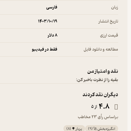
زبان
فارسی
تاریخ انتشار
۱۴۰۳/۱۰/۱۹
قیمت ارزی
8 دلار
مطالعه و دانلود فایل
فقط در فیدیبو
نقد و امتیاز من
بقیه را از نظرت باخبر کن:
دیگران نقد کردند
4.8
از 5
براساس رأی 23 مخاطب
انگیزه‌بخش 🚀
(
9
)
پربار 🌳
(
8
)