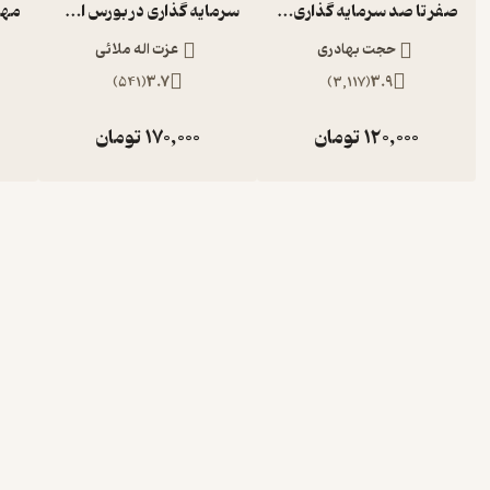
صفر تا صد سرمایه گذاری در بورس
سرمایه گذاری در بورس اوراق بهادار
حجت بهادری
عزت اله ملائی
)
541
(
3.7
)
3,117
(
3.9
120,000
تومان
170,000
تومان