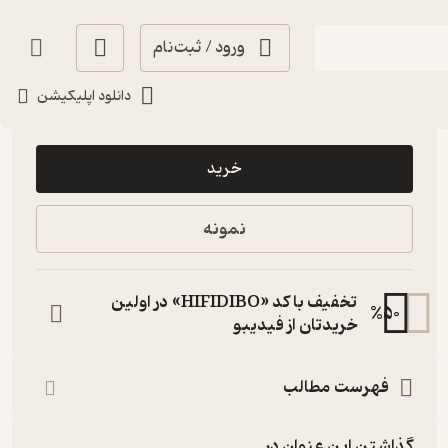
ورود / ثبت‌نام
دانلود اپلیکیشن
280,000
5
(4)
تومان
خرید
نمونه
تخفیف با کد «HIFIDIBO» در اولین
%
50
خریدتان از فیدیبو
فهرست مطالب
گذاشتن این عنوان در...