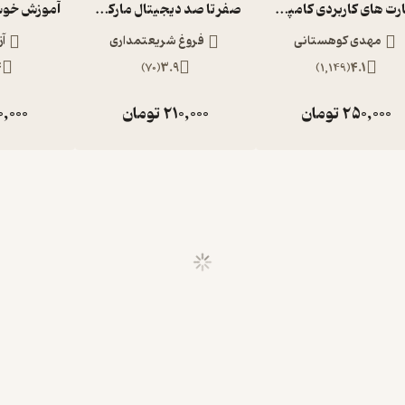
مهارت های کاربردی کامپیوتر2019 ICDL سطح یک
صفر تا صد دیجیتال مارکتینگ
مهدی کوهستانی
فروغ شریعتمداری
آز
4
)
70
(
3.9
)
1,149
(
4.1
250,000
تومان
210,000
تومان
0,000