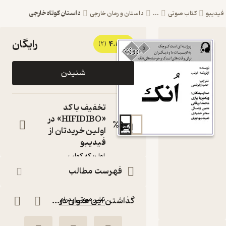
داستان کوتاه خارجی
یبو
کتاب صوتی
...
داستان و رمان خارجی
رایگان
4.5
کتاب
(2)
صوتی انک
شنیدن
اثر اولریکه
کولب
تخفیف با کد
(روزنه ۵)
«HIFIDIBO» در
50
%
کتاب
اولین خریدتان از
صوتی
فیدیبو
نویسنده
:
اولریکه کولب
گوینده
:
فهرست مطالب
گروه گویندگان
ناشر
:
نشر صوتی پدرام
گذاشتن این عنوان در...