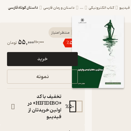
داستان کوتاه فارسی
یبو
کتاب الکترونیکی
...
داستان و رمان فارسی
کتاب
منتظر امتیاز
55,000
110,000
٪
50
تومان
مشتی بر
دهان
خرید
نوه‌ی
چاپلین اثر
نمونه
مهدی
محب نشر
تخفیف با کد
شالگردن
«HIFIDIBO» در
%
50
اولین خریدتان از
کتاب
فیدیبو
متنی
نویسنده
: