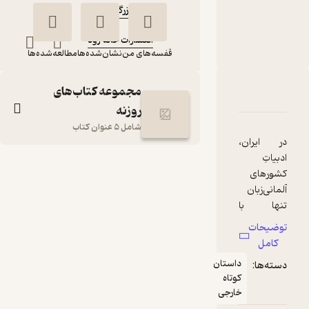
حمید زرگرباشی
ناشر
:
انتشارات خانه رود
قفسه‌های من
نشان‌شده‌ها
مطالعه‌شده‌ها
مجموعه کتاب‌های
دربارۀ شب هنگام جلد 8
شناسنامه
نقدها و امتیازها
روزنه
شامل 5 عنوان کتاب
در ایران،
ادبیاتِ
شب هنگام جلد 8
کشورهای
مونیکا
حمید
آلمانی‌زبان
مارون
زرگرباشی
تنها با
برندگان
توضیحات
انتشارات خانه رود
جایزۀ نوبل،
کامل
نویسندگان
داستان
دسته‌ها:
رایگان
شاخصی
4
(1)
کوتاه
چون
خارجی
توماس