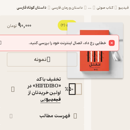
داستان کوتاه فارسی
یبو
کتاب صوتی
...
داستان و رمان فارسی
90,000
5
کتاب
(2)
تومان
صوتی
خرید
خطایی رخ داد، اتصال اینترنت خود را بررسی کنید.
مقتل اثر
محمد
نمونه
بکایی
مجموعه داستان
تخفیف با کد
کتاب
«HIFIDIBO» در
صوتی
%
50
اولین خریدتان از
نویسنده
:
فیدیبو
محمد بکایی
گوینده
:
محمد بکایی
فهرست مطالب
سماوا
ناشر
: