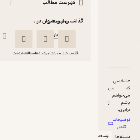
نویسنده
:
فهرست مطالب
دالی چوک
مترجم
:
گذاشتن این عنوان در...
سحر رمضانی
ناشر
:
پندار تابان
قفسه‌های من
نشان‌شده‌ها
مطالعه‌شده‌ها
دربارۀ مبارزه با تعصب درون
شناسنامه
نقدها و امتیازها
مبارزه با تعصب درون
دالی چوک
سحر رمضانی
«شخصی
که من
پندار تابان
می‌خواهم
باشم از
برابری،
منتظر امتیاز
عدالت، تنوع
توضیحات
33,000
165,000
و
٪
80
تومان
کامل
همه‌پذیری
توسعه
دسته‌ها:
دفاع