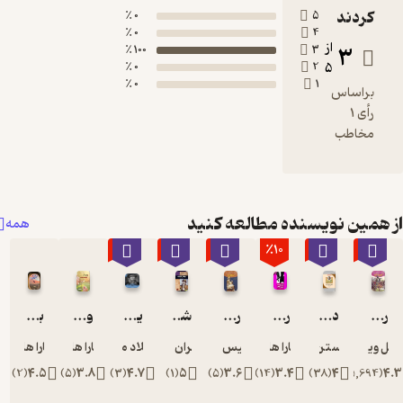
کردند
0 ٪
5
0 ٪
4
از
3
100 ٪
3
0 ٪
2
5
0 ٪
1
براساس
رأی 1
مخاطب
همین نویسنده مطالعه کنید
همه
٪30
٪40
٪40
٪10
٪40
٪40
رهبران... کورش کبیر
داروین و نظریه تکامل، زندگی و اندیشه های او، همراه با 21 فعالیت و سرگرمی
راز و رمز خوش تیپی کتابی برای جذاب تر شدن
رهبران...خشایارشا
شخصیت ها... گونتبرگ
یوهانس گوتنبرگ
و بهار نزدیک است...
بر آسمان بی من نرو
ویلارد کرامپتون
کریستن لوسن
سارا هاشمی
دنیس ایبرمز
فران ریس
میلاد میرزائی
سارا هاشمی
سارا هاشمی
)
2
(
4.5
)
5
(
3.8
)
3
(
4.7
)
1
(
5
)
5
(
3.6
)
14
(
3.4
)
38
(
4
)
5,694
(