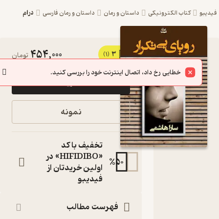
درام
یبو
کتاب الکترونیکی
داستان و رمان
داستان و رمان فارسی
454,000
3
کتاب
(1)
تومان
رویای
خطایی رخ داد، اتصال اینترنت خود را بررسی کنید.
خرید
بی‌تکرار اثر
سارا
نمونه
هاشمی
نشر
تخفیف با کد
شادان
«HIFIDIBO» در
%
50
اولین خریدتان از
کتاب
فیدیبو
متنی
نویسنده
:
سارا هاشمی
فهرست مطالب
شادان
ناشر
: