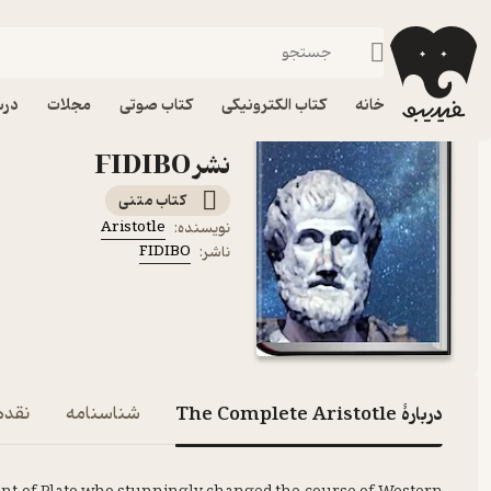
زبان‌های خارجی
فیدیبو
کتاب الکترونیکی
رایگان
خانه
کتاب الکترونیکی
کتاب صوتی
مجلات
درس
نشر FIDIBO
کتاب متنی
Aristotle
نویسنده
:
FIDIBO
ناشر
:
دربارۀ The Complete Aristotle
شناسنامه
نقدها