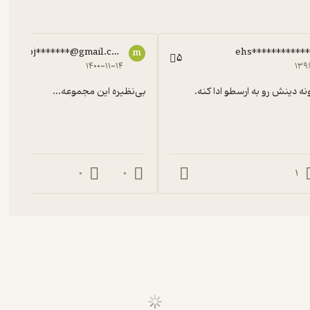
moj*******@gmail.com
ehs***********
m
5
۱۴۰۰-۱۱-۱۴
۱۳۹
نه دینش رو به ارسطو ادا کنه.
بی‌نظیره این مجموعه...
0
0
1