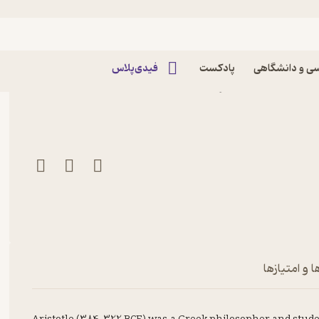
ی و دانشگاهی
پادکست
فیدی‌پلاس
کتاب The Complete Aristotle اثر Aristotle
 و امتیازها