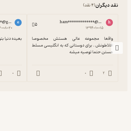
نقد دیگران
(4 نقد)
**@gmail.com
ham*************@yahoo.com
e
h
5
۶-۰۸-۲۰
۱۳۹۴-۱۰-۱۵
واقعا مجموعه عالی هستش مخصوصا 
بعیده دنیا بتو
افلاطونش . برای دوستانی که به انگلیسی مسلط 
هستن حتما توصیه میشه
0
0
2