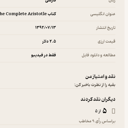
زبان
فارسی
عنوان انگلیسی
کتاب The Complete Aristotle
تاریخ انتشار
۱۳۹۲/۰۷/۱۳
قیمت ارزی
2.۵ دلار
مطالعه و دانلود فایل
فقط در فیدیبو
نقد و امتیاز من
بقیه را از نظرت باخبر کن:
دیگران نقد کردند
5
از 5
براساس رأی 9 مخاطب