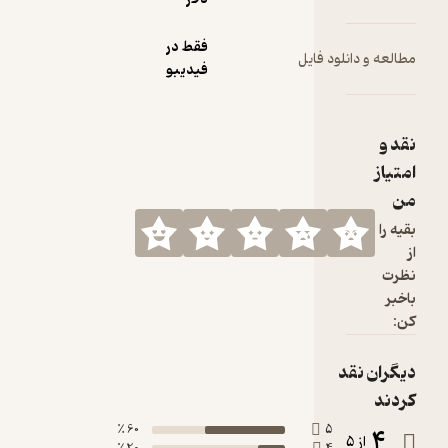
فقط در
 و دانلود فایل
فیدیبو
ز
ا
ان نقد
د
60 ٪
5
از 5