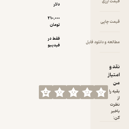
قیمت ارزی
دلار
210,000
قیمت چاپی
تومان
فقط در
مطالعه و دانلود فایل
فیدیبو
نقد و
امتیاز
من
بقیه را
از
نظرت
باخبر
کن: