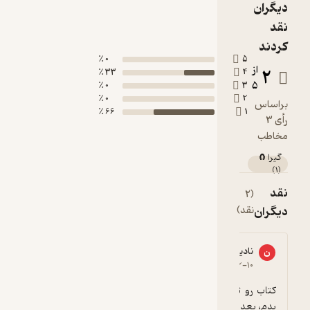
دیگران
نقد
کردند
0 ٪
5
از
2
33 ٪
4
5
0 ٪
3
0 ٪
2
براساس
66 ٪
1
رأی 3
مخاطب
گیرا 🧲
)
1
(
نقد
(2
دیگران
نقد)
نادیا
سپید
ن
س
1
۱۴۰۴-۰۸-۱۹
۱۴۰۲-۱۲-۱۰
گیرا 🧲
کتاب رو تا صفحه‌ی پنجاه بیشتر نتونستم ادامه 
بدم، بعد اتمام این تعداد صفحه باید وارد داستان 