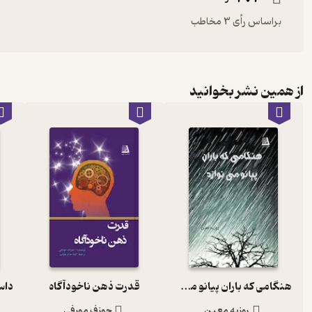
براساس رأی 3 مخاطب
از همین نشر بخوانید
هنگامی که باران پیانو می نوازد
قدرت ذهن ناخودآگاه
روزبه معین
جوزف مورفی