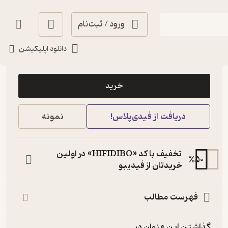
ورود / ثبت‌نام
دانلود اپلیکیشن
130,000
4.7
(3)
تومان
خرید
دریافت از فیدی‌پلاس!
نمونه
تخفیف با کد «HIFIDIBO» در اولین
%
50
خریدتان از فیدیبو
فهرست مطالب
گذاشتن این عنوان در...