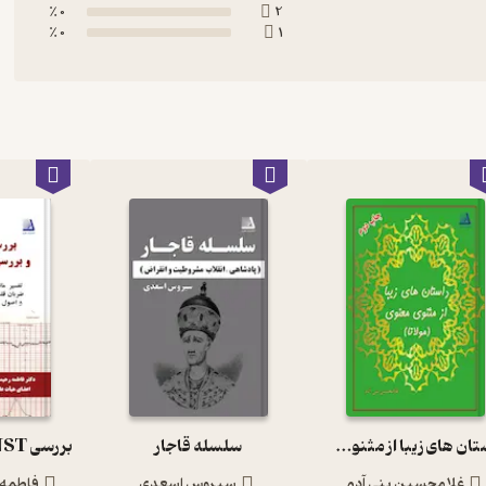
0 ٪
2
0 ٪
1
داستان های زیبا از مثنوی معنوی
سلسله قاجار
غلامحسین بنی آدم
سیروس اسعدی
فاطمه 