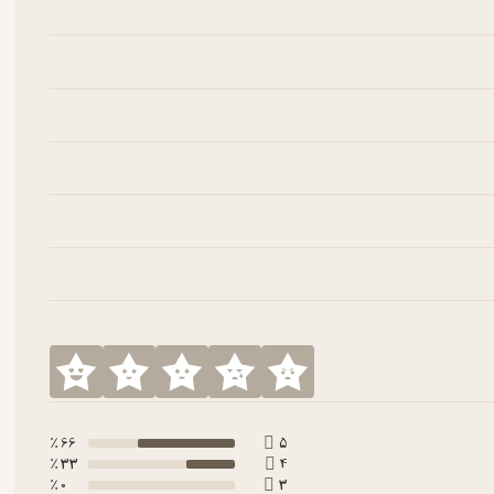
66 ٪
5
33 ٪
4
0 ٪
3