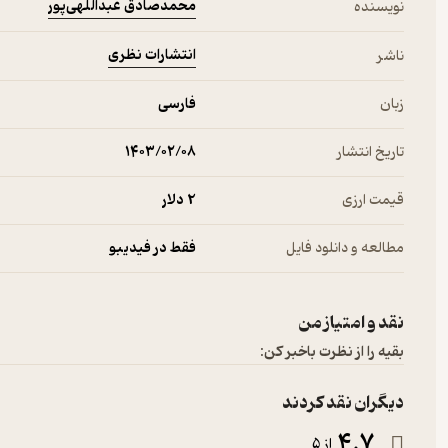
محمدصادق عبداللهی‌پور
نویسنده
انتشارات نظری
ناشر
زبان
فارسی
تاریخ انتشار
۱۴۰۳/۰۲/۰۸
قیمت ارزی
2 دلار
مطالعه و دانلود فایل
فقط در فیدیبو
نقد و امتیاز من
بقیه را از نظرت باخبر کن:
دیگران نقد کردند
4.7
از 5