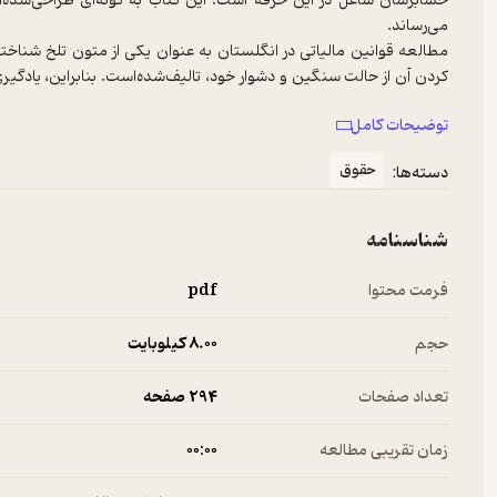
حسابرسان شاغل در این حرفه است. این کتاب به گونه‌ای طراحی‌شده‌ا
می‌رساند.
مطالعه قوانین مالیاتی در انگلستان به عنوان یکی از متون تلخ شناخته
کردن آن از حالت سنگین و دشوار خود، تالیف‌شده‌است. بنابراین، یادگیری 
مطالعه مستقیم نص قانون است.
توضیحات کامل
در این کتاب، سعی‌شده‌است تا حد امکان نکات کلیدی قانون حفظ و توضیح
نص تلخ و سنگین قانون نشود. همچنین، با استفاده از برقراری روابط نمو
حقوق
دسته‌ها:
این کتاب، نتیجه تلاش یک ساله در زمینه تسهیل یادگیری قانون مالی
شاغلین حرفه حسابداری قرار گیرد و گامی هر چند کوچک در امر آموزش قو
شناسنامه
فرمت محتوا
pdf
حجم
8.۰۰ کیلوبایت
تعداد صفحات
294 صفحه
زمان تقریبی مطالعه
۰۰:۰۰