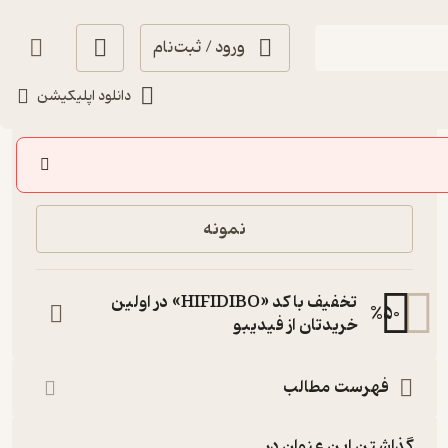
ورود / ثبت‌نام
دانلود اپلیکیشن
121,000
منتظر امتیاز
تومان
خرید
نمونه
تخفیف با کد «HIFIDIBO» در اولین
%
50
خریدتان از فیدیبو
فهرست مطالب
گذاشتن این عنوان در...