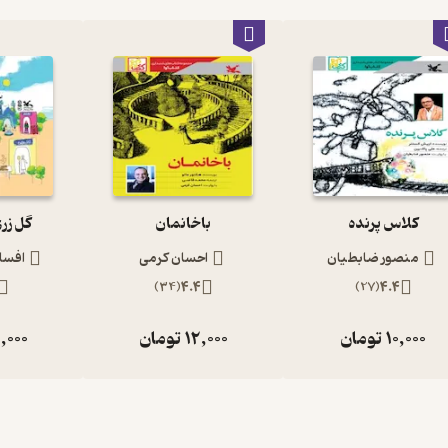
کلاس پرنده
باخانمان
گل زر
منصور ضابطیان
احسان کرمی
افسان
)
34
(
4.4
)
27
(
4.4
10,000
تومان
12,000
تومان
,000