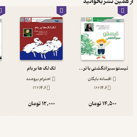
از همین نشر بخوانید
تیستو سبز انگشتی با ترجمه لیلی گلستان
لک لک ها بر بام
افسانه بایگان
احترام برومند
)
26
(
4.6
)
66
(
4.6
14,500
تومان
12,000
تومان