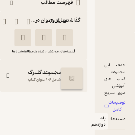
نویسنده
:
فهرست مطالب
زهرا گل منش
ناشر
:
گذاشتن این عنوان در...
نشر گل‌واژه
دربارۀ گلبرگ فلسفه 2
شناسنامه
نقدها و امتیازها
قفسه‌های من
نشان‌شده‌ها
مطالعه‌شده‌ها
هدف این
مجموعه گلبرگ
مجموعه
کتاب های
شامل 106 عنوان کتاب
آموزشی
مرور سریع
و کامل
گلبرگ فلسفه 2
توضیحات
مطالب
کامل
زهرا گل منش
آموزشی و
پایه
دسته‌ها:
آشنایی با
نشر گل‌واژه
دوازدهم
انواع سوالات
آموزشی و